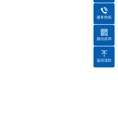
服务热线
微信咨询
返回顶部