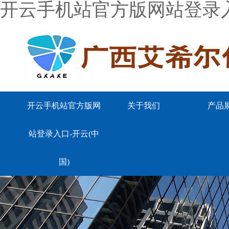
开云手机站官方版网站登录
开云手机站官方版网
关于我们
产品
站登录入口-开云(中
国)