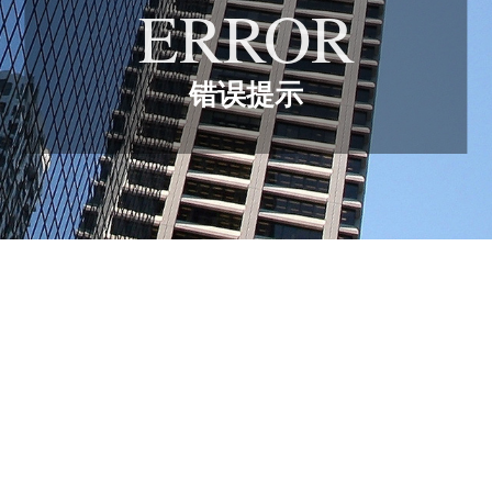
ERROR
错误提示