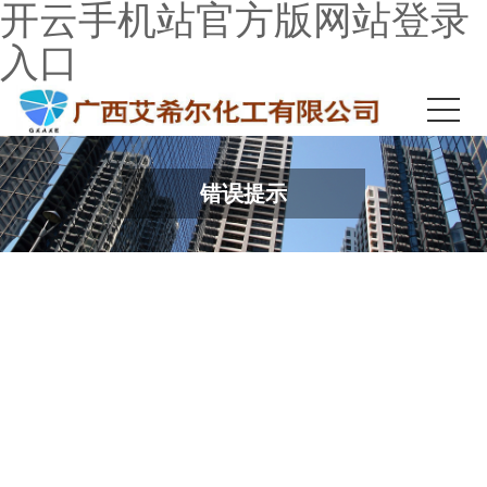
开云手机站官方版网站登录
入口
错误提示