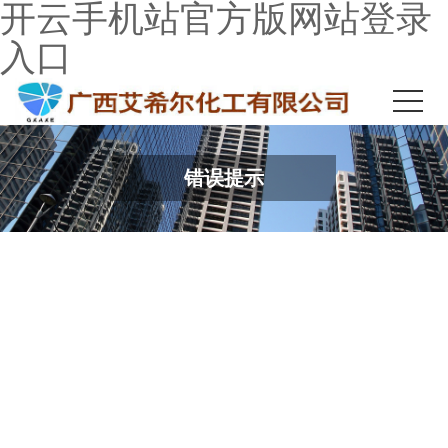
开云手机站官方版网站登录
入口
错误提示