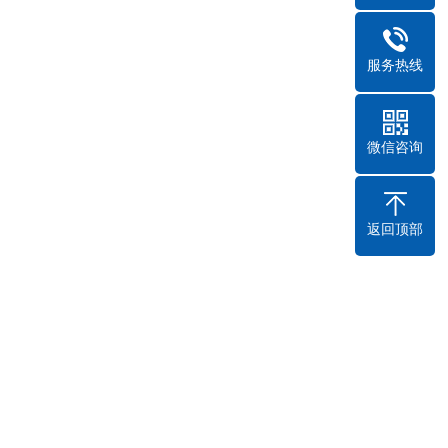
服务热线
微信咨询
返回顶部